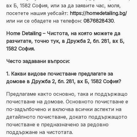
вх Б, 1582 София, или за да заявите час, моля,
посетете нашия уебсайт:
https://homedetailing.bg/
или ни се обадете на телефон:
0876828430
.
Home Detailing – Чистота, на която можете да
разчитате, точно тук, в Дружба 2, бл. 281, вх Б,
1582 София.
Често задавани въпроси:
1. Какви видове почистване предлагате за
домове в Дружба 2, бл. 281, вх Б, 1582 София?
Предлагаме както основно, така и поддържащо
почистване на домове. Основното почистване е
по-задълбочено и включва всички аспекти на
детайлното почистване, докато поддържащото
почистване е предназначено за редовно
поддържане на чистотата.